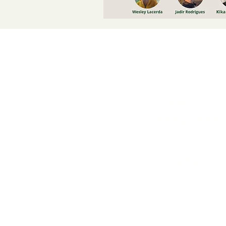
Email:
adagrabras
+55 41 