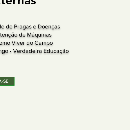
Eternas
role de Pragas e Doenças
tenção de Máquinas
 Como Viver do Campo
ango • Verdadeira Educação
A-SE