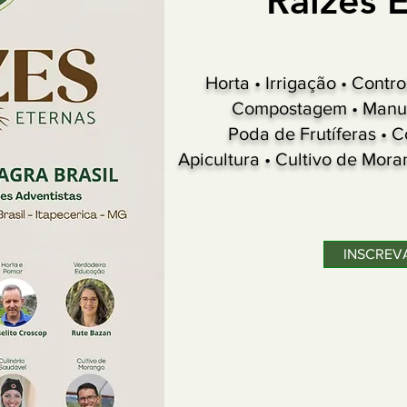
Raizes 
Horta • Irrigação • Cont
Compostagem • Manu
Poda de Frutíferas •
Apicultura • Cultivo de Mor
INSCREV